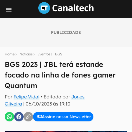
PUBLICIDADE
Seu resumo inteligente do mundo tech!
Assine a newsletter do Canaltech e receba
Home
Notícias
Eventos
BGS
notícias e reviews sobre tecnologia em primeira
mão.
BGS 2023 | JBL terá estande
focado na linha de fones gamer
E-mail
Quantum
Por
Felipe Vidal
• Editado por
Jones
inscreva-se
Oliveira
|
06/10/2023 às 19:10
Assine nossa Newsletter
Confirmo que li, aceito e concordo com os
Termos de
Uso e Política de Privacidade do Canaltech.