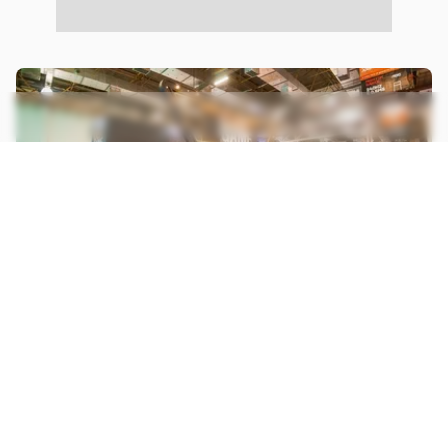
05.10.23
BGS
BGS 2023 | Samsung levará LOUD e novas TVs
com Gaming Hub