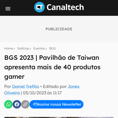
PUBLICIDADE
Seu resumo inteligente do mundo tech!
Assine a newsletter do Canaltech e receba
Home
Notícias
Eventos
BGS
notícias e reviews sobre tecnologia em primeira
mão.
BGS 2023 | Pavilhão de Taiwan
apresenta mais de 40 produtos
E-mail
gamer
Por
Daniel Trefilio
• Editado por
Jones
inscreva-se
Oliveira
|
03/10/2023 às 11:17
Assine nossa Newsletter
Confirmo que li, aceito e concordo com os
Termos de
Uso e Política de Privacidade do Canaltech.