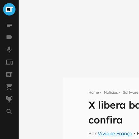
Home
Notícias
Software
X libera 
Seu res
confira
Assine a newsle
mão.
Por
Viviane França
• 