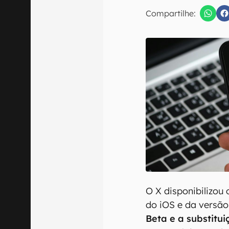
E-mail
Compartilhe:
Confirmo que 
O X disponibilizou
do iOS e da versã
Beta e a substitu