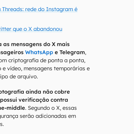
u Threads: rede do Instagram é
witter que o X abandonou
a as mensagens do X mais
nsageiros
WhatsApp
e Telegram
,
om criptografia de ponta a ponta,
 e vídeo, mensagens temporárias e
ipo de arquivo.
iptografia ainda não cobre
ossui verificação contra
he-middle
. Segundo o X, essas
gurança serão adicionadas em
s.