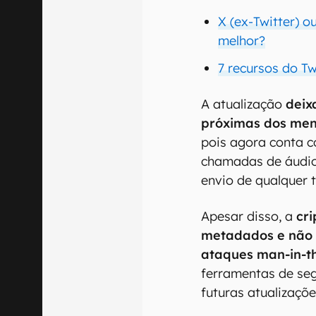
X (ex-Twitter) o
melhor?
7 recursos do T
A atualização
deix
próximas dos me
pois agora conta c
chamadas de áudio
envio de qualquer t
Apesar disso, a
cr
metadados e não p
ataques man-in-t
ferramentas de se
futuras atualizaçõe