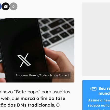
inscreva-se
li, aceito e concordo com os
Termos de Uso e Política de Privacidade do Ca
Pexels/Abdelrahman Ahmed
Seu r
 o novo “Bate-papo” para usuários
mundo
o web, que
marca o fim da fase
Assine a new
ição das DMs tradicionais
. O
receba notíc