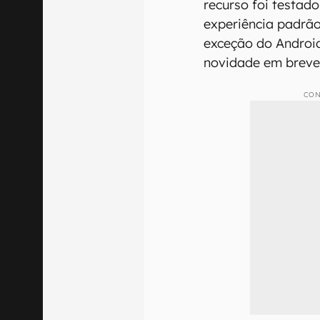
recurso foi testad
experiência padrã
exceção do Android
novidade em breve
CON