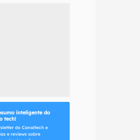
naltech.
esumo inteligente do
 tech!
sletter do Canaltech e
ias e reviews sobre