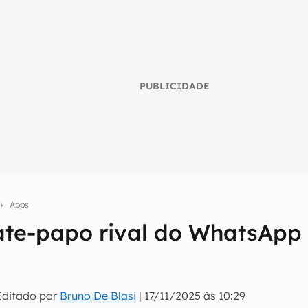
PUBLICIDADE
Apps
bate-papo rival do WhatsApp
umo inteligente do mundo tech!
tter do Canaltech e receba notícias e reviews sobre tecnologia 
Editado por
Bruno De Blasi
|
17/11/2025 às 10:29