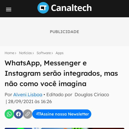
PUBLICIDADE
Seu resumo inteligente do mundo tech!
Assine a newsletter do Canaltech e receba
Home
Notícias
Software
Apps
notícias e reviews sobre tecnologia em primeira
mão.
WhatsApp, Messenger e
Instagram serão integrados, mas
E-mail
não como você imagina
Por
Alveni Lisboa
• Editado por
Douglas Ciriaco
inscreva-se
|
28/09/2021 às 16:26
Assine nossa Newsletter
Confirmo que li, aceito e concordo com os
Termos de
Uso e Política de Privacidade do Canaltech.