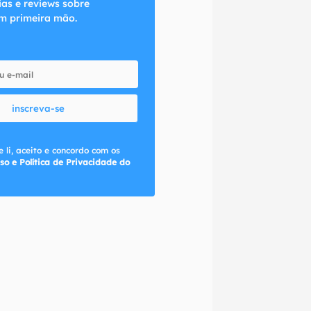
ias e reviews sobre
m primeira mão.
inscreva-se
 li, aceito e concordo com os
so e Política de Privacidade do