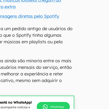
: músicas lossless chegam ao
to extra
sagens diretas pelo Spotify
 a um pedido antigo de usuários do
to que o Spotify tinha algumas
ar músicas em playlists ou pela
s ainda são minoria entre os mais
usuários mensais do serviço, então
melhorar a experiência e reter
icativo, mesmo sem adquirir o
 está no WhatsApp!
WhatsApp
e acompanhe notícias e