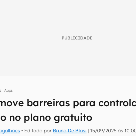
PUBLICIDADE
Apps
move barreiras para control
umo inteligente do mundo tech!
o no plano gratuito
tter do Canaltech e receba notícias e reviews sobre tecnologia 
Magalhães
• Editado por
Bruno De Blasi
|
15/09/2025 às 10:0