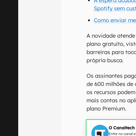
A espera acabou
Spotify sem cus
Como enviar men
A novidade atende
plano gratuito, vis
barreiras para toc
própria busca.
Os assinantes pago
de 600 milhões de 
os recursos podem 
mais contas no apl
plano Premium.
O Canaltech
Entre no canal 