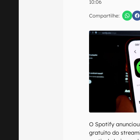
10:06
E-mail
Compartilhe:
Confirmo que 
O Spotify anuncio
gratuito do streami