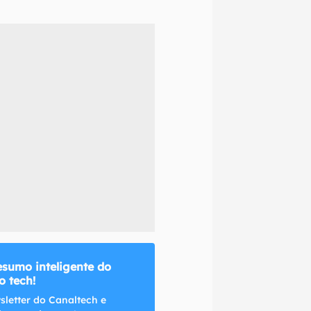
naltech.
esumo inteligente do
 tech!
sletter do Canaltech e