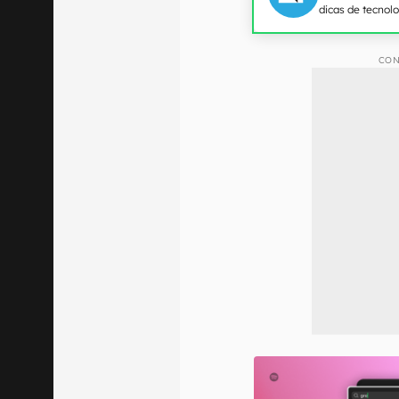
dicas de tecnol
CON