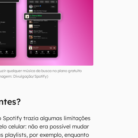
uzir qualquer música da busca no plano gratuito
magem: Divulgação/Spotify)
ntes?
o Spotify trazia algumas limitações
lo celular: não era possível mudar
 playlists, por exemplo, enquanto