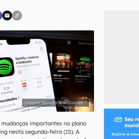
inscreva-se
li, aceito e concordo com os
Termos de Uso e Política de Privacidade do Ca
Bruno De Blasi/Canaltech
Seu r
u mudanças importantes no plano
mundo
ng nesta segunda-feira (15). A
Assine a new