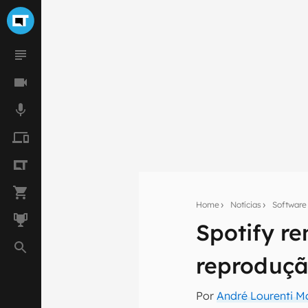
Home
Notícias
Software
Spotify re
Seu res
reproduçã
Assine a newsle
mão.
Por
André Lourenti 