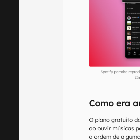
Spotify permite reprod
(I
Como era a
O plano gratuito d
ao ouvir músicas pe
a ordem de algumas