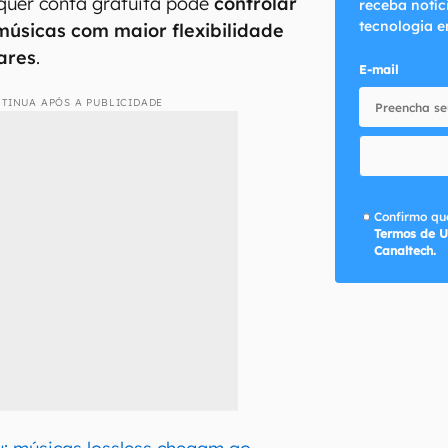
alquer conta gratuita pode
controlar
receba notíc
tecnologia e
úsicas com maior flexibilidade
ares
.
E-mail
TINUA APÓS A PUBLICIDADE
Confirmo que
Termos de U
Canaltech.