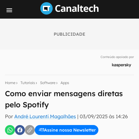
PUBLICIDADE
Seu resumo inteligente do mundo tech!
Assine a newsletter do Canaltech e receba
Conteúdo apoiado por
notícias e reviews sobre tecnologia em primeira
mão.
E-mail
Home
Tutoriais
Software
Apps
Como enviar mensagens diretas
pelo Spotify
inscreva-se
Por
André Lourenti Magalhães
|
03/09/2025 às 14:26
Confirmo que li, aceito e concordo com os
Termos de
Uso e Política de Privacidade do Canaltech.
Assine nossa Newsletter