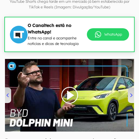
YouTube Shorts chega tarde em um mercado já bem estabelecido por
TikTok e Reels (Imagem: Divulgação/YouTube)
O Canaltech está no
WhatsApp!
WhatsApp
Entre no canal e acompanhe
notícias e dicas de tecnologia
00:00
/
04:07