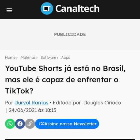
PUBLICIDADE
Seu resumo inteligente do mundo tech!
Assine a newsletter do Canaltech e receba
Home
Matérias
Software
Apps
notícias e reviews sobre tecnologia em primeira
mão.
YouTube Shorts já está no Brasil,
mas ele é capaz de enfrentar o
E-mail
TikTok?
Por
Durval Ramos
• Editado por
Douglas Ciriaco
inscreva-se
|
24/06/2021 às 18:15
Assine nossa Newsletter
Confirmo que li, aceito e concordo com os
Termos de
Uso e Política de Privacidade do Canaltech.