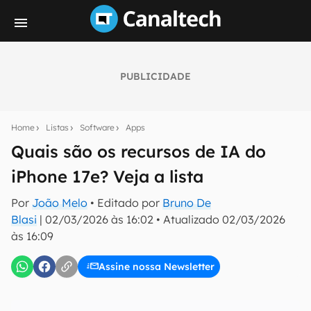
PUBLICIDADE
Seu resumo inteligente do mundo tech!
Assine a newsletter do Canaltech e receba
Home
Listas
Software
Apps
notícias e reviews sobre tecnologia em primeira
mão.
Quais são os recursos de IA do
iPhone 17e? Veja a lista
E-mail
Por
João Melo
• Editado por
Bruno De
Blasi
|
02/03/2026 às 16:02
•
Atualizado
02/03/2026
às 16:09
inscreva-se
Assine nossa Newsletter
Confirmo que li, aceito e concordo com os
Termos de
Uso e Política de Privacidade do Canaltech.