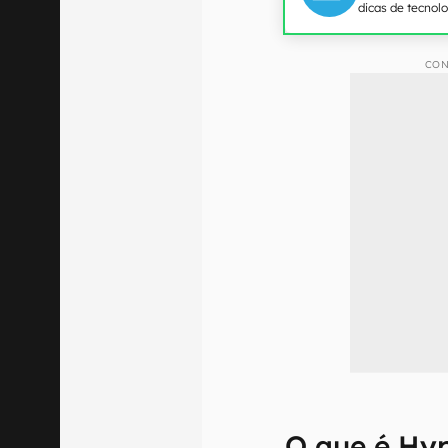
dicas de tecnol
CON
O que é Hy