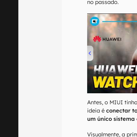
no passado.
00:00
/
04:51
Antes, o MIUI tinh
ideia é
conectar t
um único sistema
Visualmente, a pr