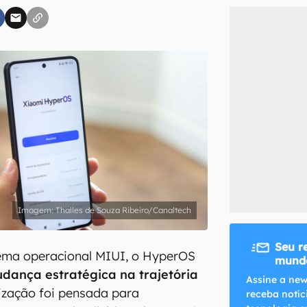
inscreva-se
li, aceito e concordo com os
Termos de Uso e Política de Privacidade do Ca
Thalles de Souza Ribeiro/Canaltech
Seu r
tema operacional MIUI, o HyperOS
mundo
dança estratégica na trajetória
Assine a new
ização foi pensada para
receba notíc