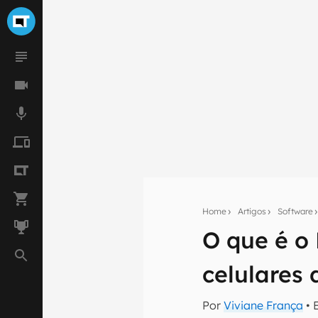
Home
Artigos
Software
O que é o
Seu res
celulares
Assine a newsle
mão.
Por
Viviane França
• 