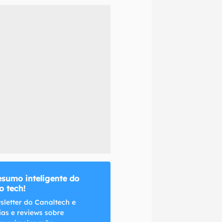
naltech.
esumo inteligente do
 tech!
sletter do Canaltech e
ias e reviews sobre