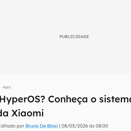
PUBLICIDADE
Apps
 HyperOS? Conheça o sistem
umo inteligente do mundo tech!
 da Xiaomi
tter do Canaltech e receba notícias e reviews sobre tecnologia 
Editado por
Bruno De Blasi
|
08/03/2026 às 08:00