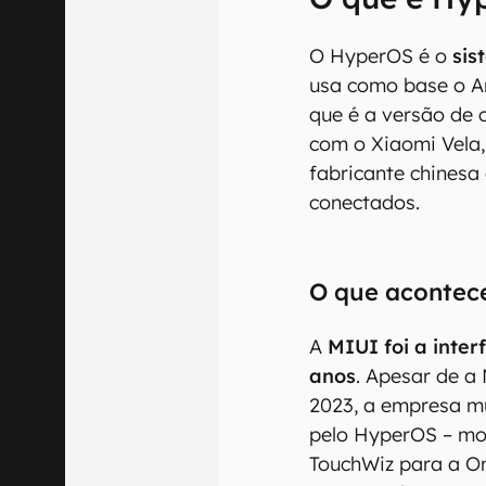
O HyperOS é o
sis
usa como base o A
que é a versão de 
com o Xiaomi Vela,
fabricante chinesa
conectados.
O que acontec
A
MIUI foi a inte
anos
. Apesar de a
2023, a empresa mu
pelo HyperOS – mo
TouchWiz para a O