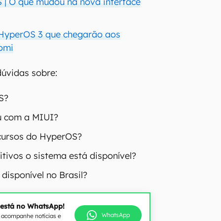
| O que mudou na nova interface
 HyperOS 3 que chegarão aos
aomi
 dúvidas sobre:
S?
u com a MIUI?
cursos do HyperOS?
tivos o sistema está disponível?
disponível no Brasil?
 está no WhatsApp!
WhatsApp
e acompanhe notícias e