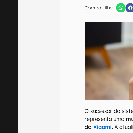
E-mail
Compartilhe:
Confirmo que 
O sucessor do sis
representa uma
mu
da
Xiaomi
.
A atual