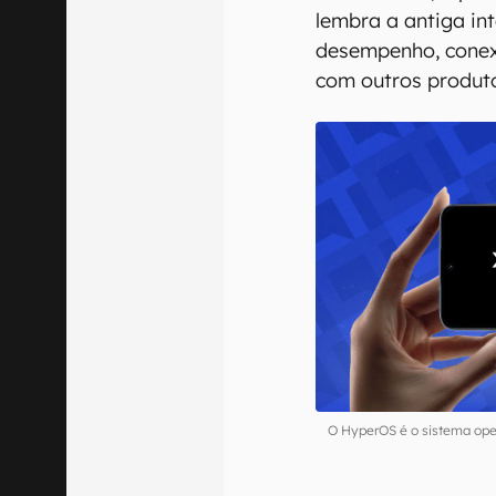
lembra a antiga in
desempenho, conex
com outros produt
O HyperOS é o sistema oper