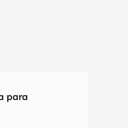
a para
em primeira