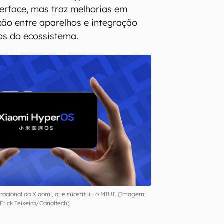
terface, mas traz melhorias em
ão entre aparelhos e integração
os do ecossistema.
acional da Xiaomi, que substituiu o MIUI. (Imagem:
Erick Teixeira/Canaltech)