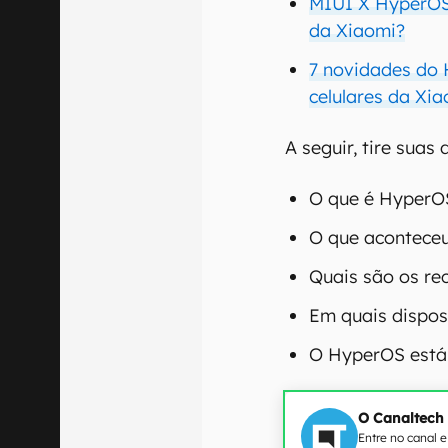
MIUI X HyperOS 
da Xiaomi?
7 novidades do
celulares da Xi
A seguir, tire suas
O que é HyperO
O que acontece
Quais são os re
Em quais disposi
O HyperOS está 
O Canaltech
Entre no canal 