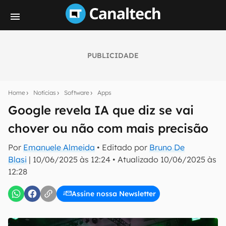
PUBLICIDADE
Seu resumo inteligente do mundo tech!
Assine a newsletter do Canaltech e receba
Home
Notícias
Software
Apps
notícias e reviews sobre tecnologia em primeira
mão.
Google revela IA que diz se vai
chover ou não com mais precisão
E-mail
Por
Emanuele Almeida
• Editado por
Bruno De
Blasi
|
10/06/2025 às 12:24
•
Atualizado
10/06/2025 às
12:28
inscreva-se
Assine nossa Newsletter
Confirmo que li, aceito e concordo com os
Termos de
Uso e Política de Privacidade do Canaltech.