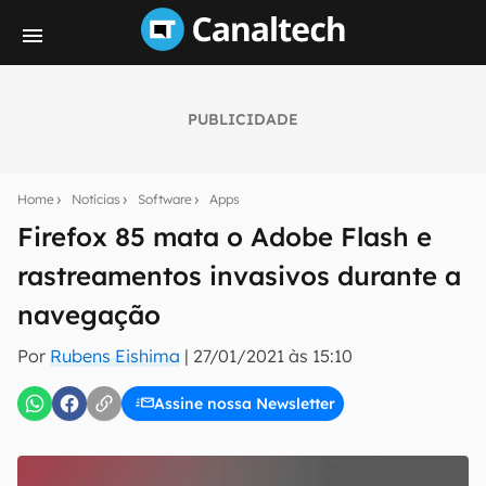
PUBLICIDADE
Seu resumo inteligente do mundo tech!
Assine a newsletter do Canaltech e receba
Home
Notícias
Software
Apps
notícias e reviews sobre tecnologia em primeira
mão.
Firefox 85 mata o Adobe Flash e
rastreamentos invasivos durante a
E-mail
navegação
Por
Rubens Eishima
|
27/01/2021 às 15:10
inscreva-se
Assine nossa Newsletter
Confirmo que li, aceito e concordo com os
Termos de
Uso e Política de Privacidade do Canaltech.