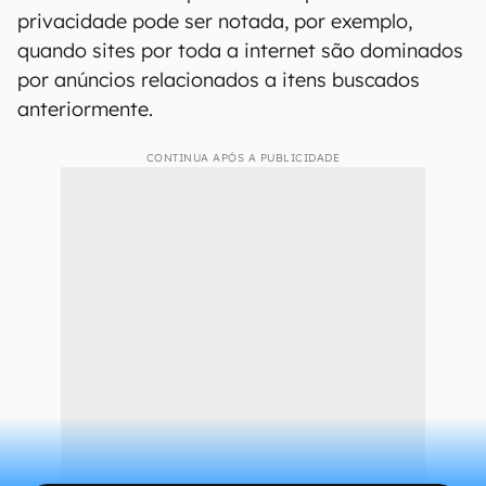
como armazenamento de dados por plugins,
protocolos de segurança e armazenamento local
do padrão HTML5.
A Mozilla acredita ter encontrado uma maneira
de isolar os tais supercookies, impedindo que os
serviços de anúncios guardem os padrões de
navegação do usuário mesmo após uma limpeza
de cookies. Esse tipo de desrespeito à
privacidade pode ser notada, por exemplo,
quando sites por toda a internet são dominados
por anúncios relacionados a itens buscados
anteriormente.
CONTINUA APÓS A PUBLICIDADE