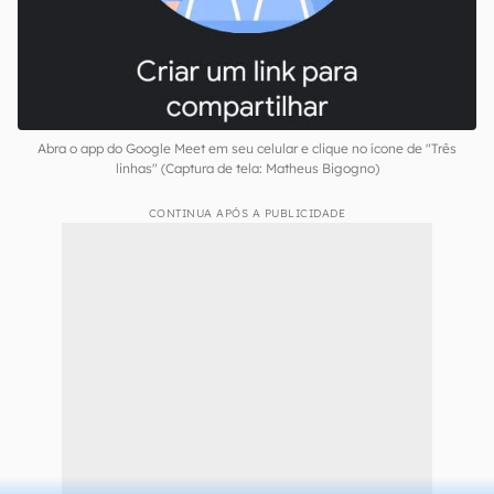
Abra o app do Google Meet em seu celular e clique no ícone de "Três
linhas" (Captura de tela: Matheus Bigogno)
CONTINUA APÓS A PUBLICIDADE