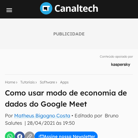
PUBLICIDADE
Seu resumo inteligente do mundo tech!
Assine a newsletter do Canaltech e receba
Conteúdo apoiado por
notícias e reviews sobre tecnologia em primeira
mão.
E-mail
Home
Tutoriais
Software
Apps
Como usar modo de economia de
dados do Google Meet
inscreva-se
Por
Matheus Bigogno Costa
• Editado por
Bruno
Salutes
|
28/04/2021 às 19:50
Confirmo que li, aceito e concordo com os
Termos de
Uso e Política de Privacidade do Canaltech.
Assine nossa Newsletter