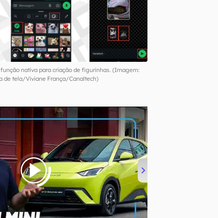
unção nativa para criação de figurinhas. (Imagem:
a de tela/Viviane França/Canaltech)