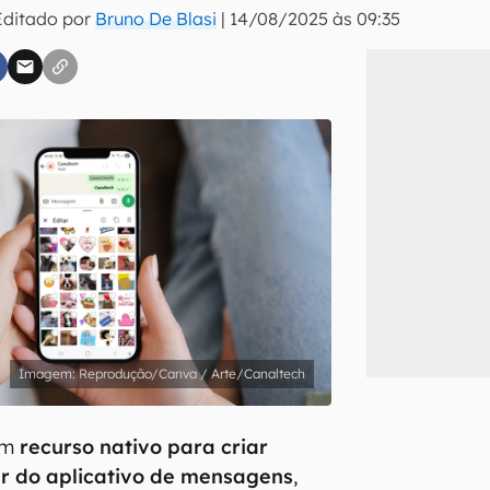
Editado por
Bruno De Blasi
|
14/08/2025 às 09:35
inscreva-se
li, aceito e concordo com os
Termos de Uso e Política de Privacidade do Ca
Reprodução/Canva / Arte/Canaltech
um
recurso nativo para criar
ir do aplicativo de mensagens
,