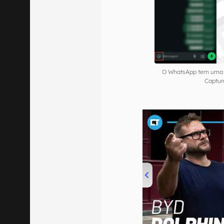
O WhatsApp tem uma f
Captur