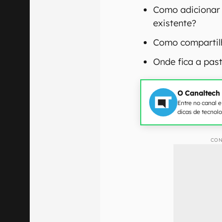
Como adicionar 
existente?
Como compartilh
Onde fica a pas
O Canaltech
Entre no canal 
dicas de tecnol
CON