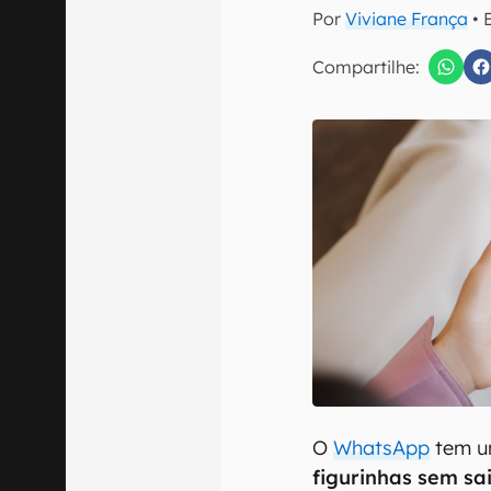
E-mail
Por
Viviane França
• 
Compartilhe:
Confirmo que 
O
WhatsApp
tem 
figurinhas sem sa