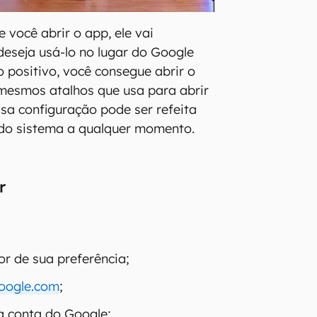
 você abrir o app, ele vai
deseja usá-lo no lugar do Google
o positivo, você consegue abrir o
mesmos atalhos que usa para abrir
ssa configuração pode ser refeita
 do sistema a qualquer momento.
r
r de sua preferência;
google.com
;
a conta do Google;