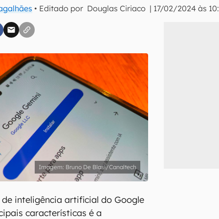
Magalhães
• Editado por
Douglas Ciriaco
|
17/02/2024 às 10
inscreva-se
li, aceito e concordo com os
Termos de Uso e Política de Privacidade do Ca
Bruno De Blasi/Canaltech
de inteligência artificial do Google
ipais características é a