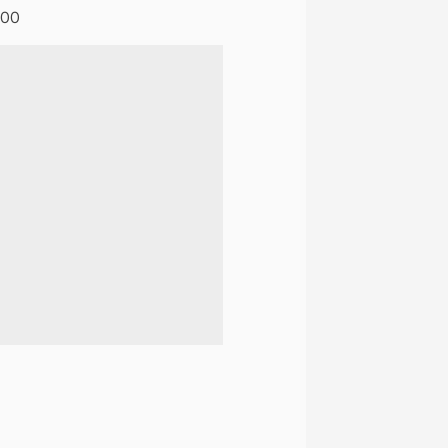
:00
naltech.