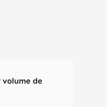
r volume de
em primeira