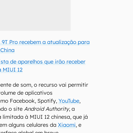
i 9T Pro recebem a atualização para
 China
ista de aparelhos que irão receber
a MIUI 12
nte de som, o recurso vai permitir
volume de aplicativos
omo Facebook, Spotify,
YouTube
,
ndo o site
Android Authority
, a
 limitada à MIUI 12 chinesa, que já
 em alguns celulares da
Xiaomi
, e
terface global em breve.