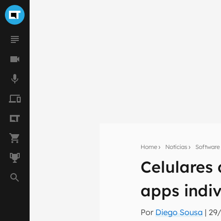
Home
Notícias
Software
Celulares
Seu res
apps indi
Assine a newsle
mão.
Por
Diego Sousa
|
29