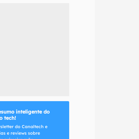
naltech.
esumo inteligente do
 tech!
sletter do Canaltech e
ias e reviews sobre