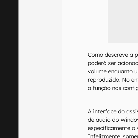
Como descreve a pr
poderá ser acionad
volume enquanto u
reproduzido. No ent
a função nas config
A interface do ass
de áudio do Windo
especificamente o
Infelizmente, some