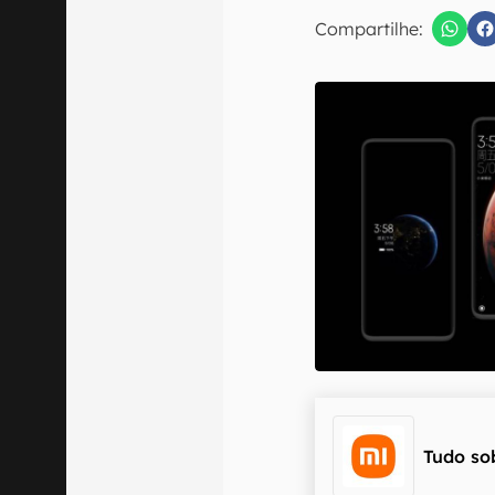
E-mail
Compartilhe:
Confirmo que 
Tudo so