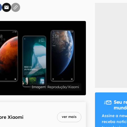
inscreva-se
li, aceito e concordo com os
Termos de Uso e Política de Privacidade do Ca
Reprodução/Xiaomi
Seu r
mundo
Assine a new
bre
Xiaomi
ver mais
receba notíc