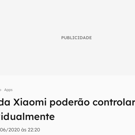
PUBLICIDADE
Apps
 da Xiaomi poderão controla
umo inteligente do mundo tech!
vidualmente
tter do Canaltech e receba notícias e reviews sobre tecnologia 
/06/2020 às 22:20