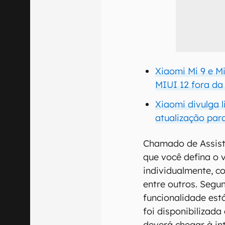
Xiaomi Mi 9 e M
MIUI 12 fora da
Xiaomi divulga l
atualização par
Chamado de Assiste
que você defina o 
individualmente, c
entre outros. Segu
funcionalidade está
foi disponibilizada
deverá chegar à in