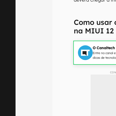
Como usar 
na MIUI 12
O Canaltech
Entre no canal 
dicas de tecnol
CON