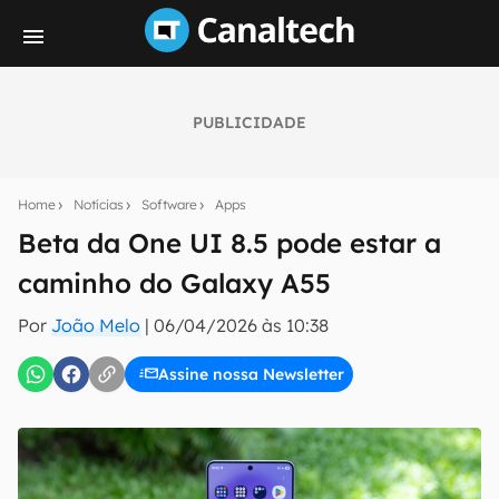
PUBLICIDADE
Seu resumo inteligente do mundo tech!
Assine a newsletter do Canaltech e receba
Home
Notícias
Software
Apps
notícias e reviews sobre tecnologia em primeira
mão.
Beta da One UI 8.5 pode estar a
caminho do Galaxy A55
E-mail
Por
João Melo
|
06/04/2026 às 10:38
Assine nossa Newsletter
inscreva-se
Confirmo que li, aceito e concordo com os
Termos de
Uso e Política de Privacidade do Canaltech.