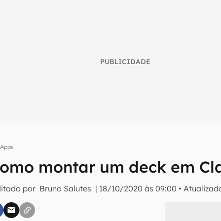
PUBLICIDADE
Apps
como montar um deck em Cl
umo inteligente do mundo tech!
ditado por
Bruno Salutes
|
18/10/2020 às 09:00
•
Atualiza
tter do Canaltech e receba notícias e reviews sobre tecnologia 