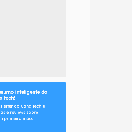
naltech.
esumo inteligente do
 tech!
sletter do Canaltech e
ias e reviews sobre
m primeira mão.