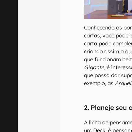
Conhecendo os pont
cartas, você pode
carta pode complem
criando assim o qu
que funcionam bem
Gigante
, é intere
que possa dar supo
exemplo, as
Arque
2. Planeje seu
A linha de pensame
um Deck, é pensar 