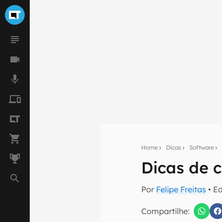
Home
Dicas
Software
Dicas de 
Seu res
Por
Felipe Freitas
• E
Assine a newsle
mão.
Compartilhe: