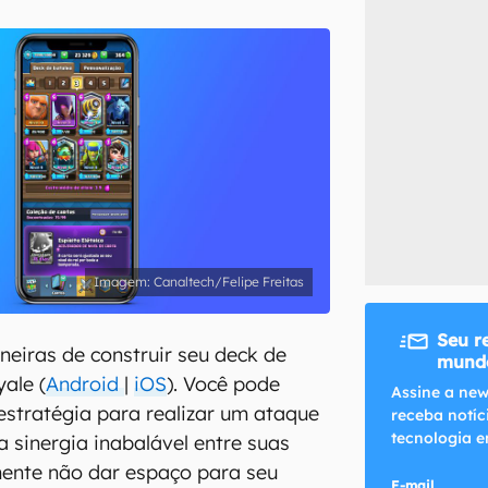
inscreva-se
li, aceito e concordo com os
Termos de Uso e Política de Privacidade do Ca
Canaltech/Felipe Freitas
Seu r
eiras de construir seu deck de
mundo
ale (
Android
|
iOS
). Você pode
Assine a new
stratégia para realizar um ataque
receba notíc
tecnologia e
a sinergia inabalável entre suas
mente não dar espaço para seu
E-mail