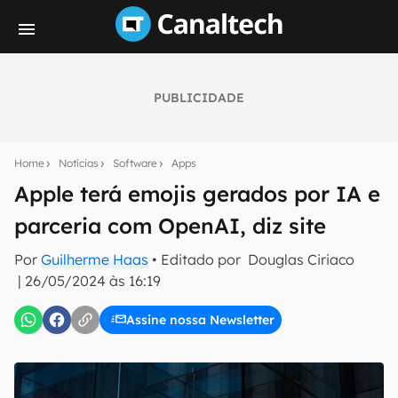
PUBLICIDADE
Seu resumo inteligente do mundo tech!
Assine a newsletter do Canaltech e receba
Home
Notícias
Software
Apps
notícias e reviews sobre tecnologia em primeira
mão.
Apple terá emojis gerados por IA e
parceria com OpenAI, diz site
E-mail
Por
Guilherme Haas
• Editado por
Douglas Ciriaco
|
26/05/2024 às 16:19
inscreva-se
Assine nossa Newsletter
Confirmo que li, aceito e concordo com os
Termos de
Uso e Política de Privacidade do Canaltech.