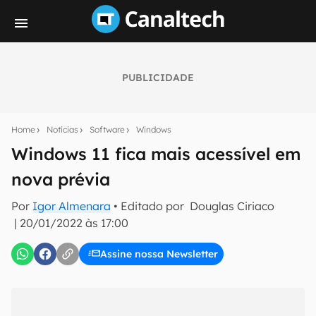
PUBLICIDADE
Seu resumo inteligente do mundo tech!
Assine a newsletter do Canaltech e receba
Home
Notícias
Software
Windows
notícias e reviews sobre tecnologia em primeira
mão.
Windows 11 fica mais acessível em
nova prévia
E-mail
Por
Igor Almenara
• Editado por
Douglas Ciriaco
|
20/01/2022 às 17:00
inscreva-se
Assine nossa Newsletter
Confirmo que li, aceito e concordo com os
Termos de
Uso e Política de Privacidade do Canaltech.