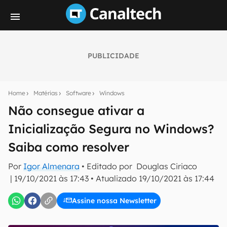
PUBLICIDADE
Seu resumo inteligente do mundo tech!
Assine a newsletter do Canaltech e receba
Home
Matérias
Software
Windows
notícias e reviews sobre tecnologia em primeira
mão.
Não consegue ativar a
Inicialização Segura no Windows?
E-mail
Saiba como resolver
Por
Igor Almenara
• Editado por
Douglas Ciriaco
inscreva-se
|
19/10/2021 às 17:43
•
Atualizado
19/10/2021 às 17:44
Assine nossa Newsletter
Confirmo que li, aceito e concordo com os
Termos de
Uso e Política de Privacidade do Canaltech.