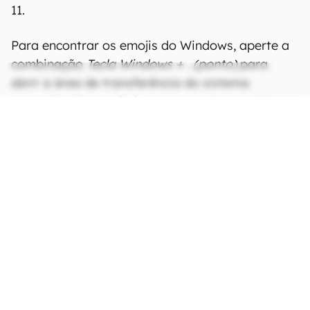
11.
Para encontrar os emojis do Windows, aperte a
combinação
Tecla Windows + . (ponto)
para
abrir a área de transferência do sistema
operacional. No Windows 11, a
seção também
tem uma barra de pesquisa
, em que só
pesquisar pela palavra "gato" já leva até as
carismáticas expressões. Se você ainda não
tiver atualizado o sistema operacional, o acesso
para a bandeja de figurinhas está em
Tecla
Windows + "Ç"
.
Se você gostava da mascote do Windows e a
usava para se expressar na internet, talvez seja
um momento interessante para se acostumar
com a vida sem ela. No mais, o Ninja Cat serviu