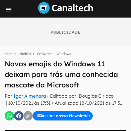
PUBLICIDADE
Seu resumo inteligente do mundo tech!
Assine a newsletter do Canaltech e receba
Home
Notícias
Software
Windows
notícias e reviews sobre tecnologia em primeira
mão.
Novos emojis do Windows 11
deixam para trás uma conhecida
E-mail
mascote da Microsoft
Por
Igor Almenara
• Editado por
Douglas Ciriaco
inscreva-se
|
18/10/2021 às 17:31
•
Atualizado
18/10/2021 às 17:31
Assine nossa Newsletter
Confirmo que li, aceito e concordo com os
Termos de
Uso e Política de Privacidade do Canaltech.