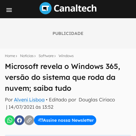
PUBLICIDADE
Seu resumo inteligente do mundo tech!
Assine a newsletter do Canaltech e receba
Home
Notícias
Software
Windows
notícias e reviews sobre tecnologia em primeira
mão.
Microsoft revela o Windows 365,
versão do sistema que roda da
E-mail
nuvem; saiba tudo
Por
Alveni Lisboa
• Editado por
Douglas Ciriaco
inscreva-se
|
14/07/2021 às 13:52
Assine nossa Newsletter
Confirmo que li, aceito e concordo com os
Termos de
Uso e Política de Privacidade do Canaltech.