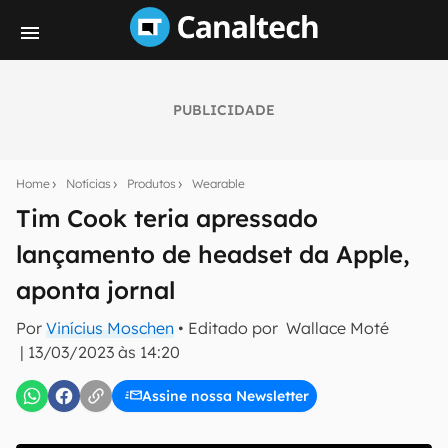
PUBLICIDADE
Seu resumo inteligente do mundo tech!
Assine a newsletter do Canaltech e receba
Home
Notícias
Produtos
Wearable
notícias e reviews sobre tecnologia em primeira
mão.
Tim Cook teria apressado
lançamento de headset da Apple,
E-mail
aponta jornal
Por
Vinícius Moschen
• Editado por
Wallace Moté
inscreva-se
|
13/03/2023 às 14:20
Assine nossa Newsletter
Confirmo que li, aceito e concordo com os
Termos de
Uso e Política de Privacidade do Canaltech.