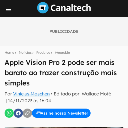
PUBLICIDADE
Seu resumo inteligente do mundo tech!
Assine a newsletter do Canaltech e receba
Home
Notícias
Produtos
Wearable
notícias e reviews sobre tecnologia em primeira
mão.
Apple Vision Pro 2 pode ser mais
barato ao trazer construção mais
E-mail
simples
Por
Vinícius Moschen
• Editado por
Wallace Moté
inscreva-se
|
14/11/2023 às 16:04
Assine nossa Newsletter
Confirmo que li, aceito e concordo com os
Termos de
Uso e Política de Privacidade do Canaltech.