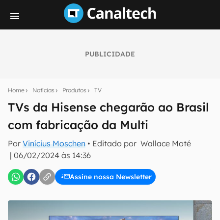
PUBLICIDADE
Seu resumo inteligente do mundo tech!
Assine a newsletter do Canaltech e receba
Home
Notícias
Produtos
TV
notícias e reviews sobre tecnologia em primeira
mão.
TVs da Hisense chegarão ao Brasil
com fabricação da Multi
E-mail
Por
Vinícius Moschen
• Editado por
Wallace Moté
|
06/02/2024 às 14:36
inscreva-se
Assine nossa Newsletter
Confirmo que li, aceito e concordo com os
Termos de
Uso e Política de Privacidade do Canaltech.