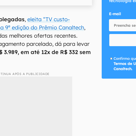
tecnologia e
E-mail
olegadas
,
eleita “TV custo-
na 9ª edição do Prêmio Canaltech
,
as melhores ofertas recentes.
gamento parcelado, dá para levar
$ 3.989, em até 12x de R$ 332 sem
Confirmo que
Termos de U
Canaltech.
TINUA APÓS A PUBLICIDADE