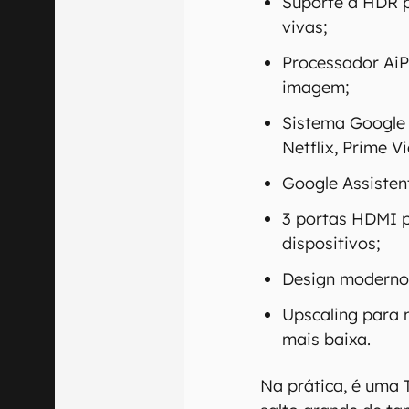
Suporte a HDR p
vivas;
Processador Ai
imagem;
Sistema Google
Netflix, Prime V
Google Assisten
3 portas HDMI p
dispositivos;
Design moderno
Upscaling para 
mais baixa.
Na prática, é uma