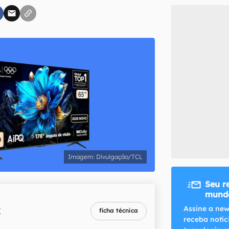
inscreva-se
li, aceito e concordo com os
Termos de Uso e Política de Privacidade do Ca
Divulgação/TCL
Seu r
mundo
melhor preço
Assine a new
K
ficha técnica
R$ 2.199,00
receba notíc