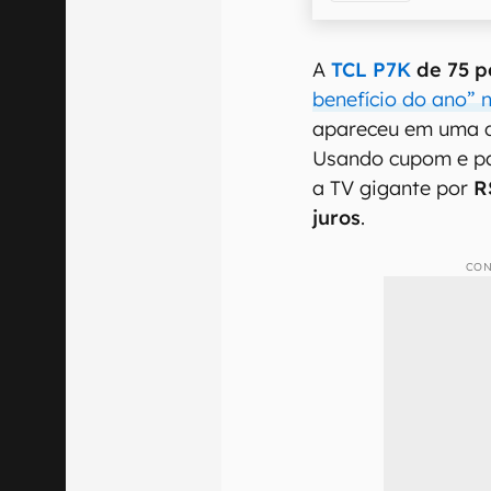
A
TCL P7K
de 75 p
benefício do ano” 
apareceu em uma d
Usando cupom e pa
a TV gigante por
R
juros
.
CON