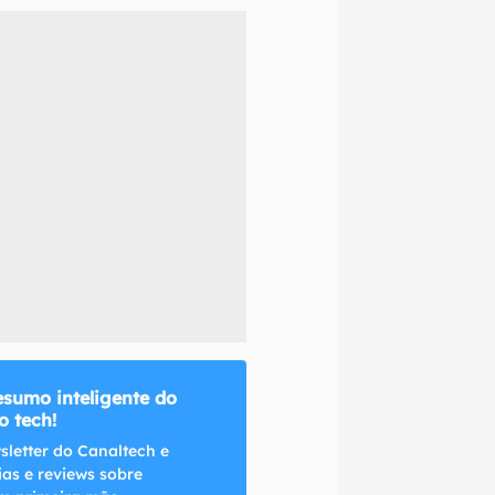
naltech.
esumo inteligente do
 tech!
sletter do Canaltech e
ias e reviews sobre