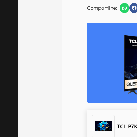
E-mail
Compartilhe:
Confirmo que 
TCL P7