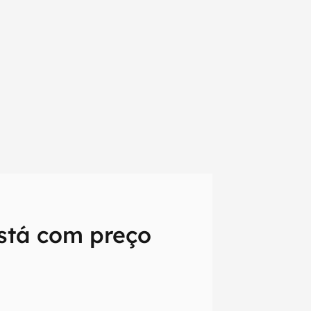
está com preço
em primeira