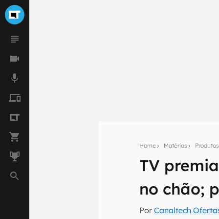
Home
Matérias
Produto
TV premia
Seu res
no chão; 
Assine a newsle
mão.
Por
Canaltech Oferta