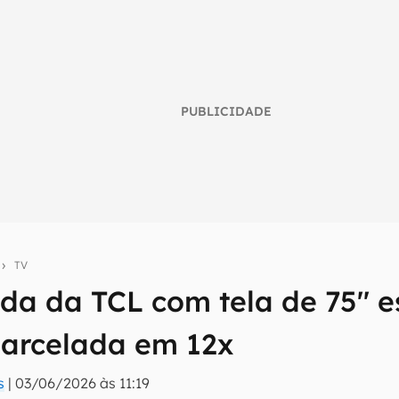
PUBLICIDADE
s
TV
da da TCL com tela de 75'' 
umo inteligente do mundo tech!
parcelada em 12x
tter do Canaltech e receba notícias e reviews sobre tecnologia 
s
|
03/06/2026 às 11:19