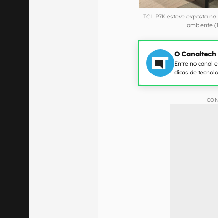
TCL P7K esteve exposta na
ambiente (
O Canaltech
Entre no canal 
dicas de tecnol
CON