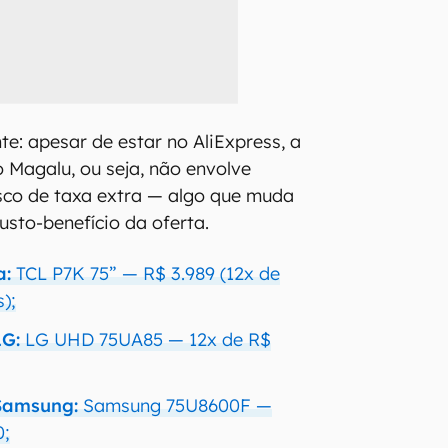
te: apesar de estar no AliExpress, a
o Magalu, ou seja, não envolve
sco de taxa extra — algo que muda
sto-benefício da oferta.
a:
TCL P7K 75” — R$ 3.989 (12x de
);
LG:
LG UHD 75UA85 — 12x de R$
 Samsung:
Samsung 75U8600F —
0;