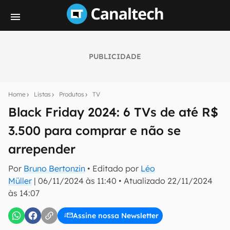
PUBLICIDADE
Seu resumo inteligente do mundo tech!
Assine a newsletter do Canaltech e receba
Home
Listas
Produtos
TV
notícias e reviews sobre tecnologia em primeira
mão.
Black Friday 2024: 6 TVs de até R$
3.500 para comprar e não se
E-mail
arrepender
Por
Bruno Bertonzin
• Editado por
Léo
inscreva-se
Müller
|
06/11/2024 às 11:40
•
Atualizado
22/11/2024
às 14:07
Confirmo que li, aceito e concordo com os
Termos de
Uso e Política de Privacidade do Canaltech.
Assine nossa Newsletter