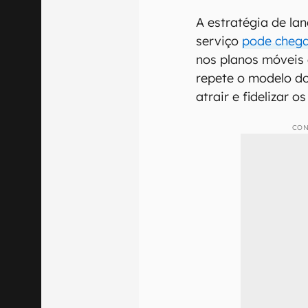
A estratégia de la
serviço
pode chega
nos planos móveis 
repete o modelo do
atrair e fidelizar o
CON