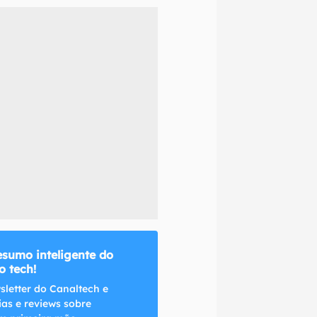
naltech.
esumo inteligente do
 tech!
sletter do Canaltech e
ias e reviews sobre