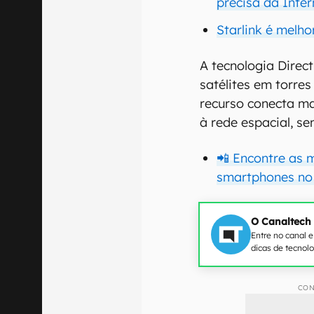
precisa da Inte
Starlink é melho
A tecnologia Direc
satélites em torres
recurso conecta m
à rede espacial, se
📲 Encontre as 
smartphones no
O Canaltech
Entre no canal 
dicas de tecnol
CON