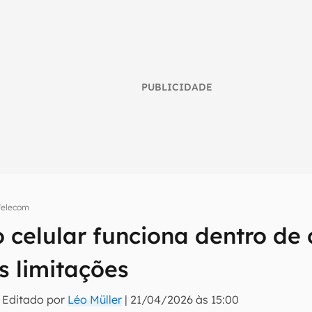
PUBLICIDADE
Telecom
o celular funciona dentro de
umo inteligente do mundo tech!
s limitações
tter do Canaltech e receba notícias e reviews sobre tecnologia 
 Editado por
Léo Müller
|
21/04/2026 às 15:00