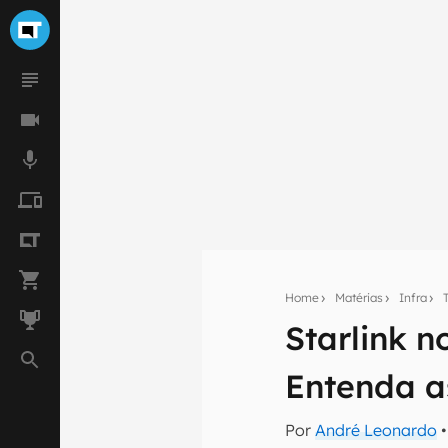
Home
Matérias
Infra
Starlink n
Seu res
Entenda a
Assine a newsle
mão.
Por
André Leonardo
•