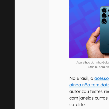
Aparelhos da linha Gala
Starlink sem a
No Brasil, o
acesso 
ainda não tem dat
autorizou testes r
com janelas curtas
satélite.