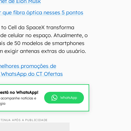
rnet de Elon Musk
r que fibra óptica nesses 5 pontos
t to Cell da SpaceX transforma
 de celular no espaço. Atualmente, o
ais de 50 modelos de smartphones
m exigir antenas extras do usuário.
melhores promoções de
 WhatsApp do CT Ofertas
 está no WhatsApp!
WhatsApp
e acompanhe notícias e
ogia
TINUA APÓS A PUBLICIDADE