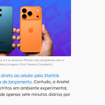
xy S e os diversos iPhones são compatíveis com o
ntena (imagem: Erick Teixeira/Canaltech)
direto ao celular pela Starlink
a de lançamento
. Contudo, a Anatel
estritos em ambiente experimental,
 de apenas sete minutos diários por