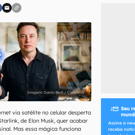
inscreva-se
li, aceito e concordo com os
Termos de Uso e Política de Privacidade do Ca
Danilo Berti / Canaltech
Seu r
net via satélite no celular desperta
mundo
Starlink, de Elon Musk, quer acabar
Assine a new
inal. Mas essa mágica funciona
receba notíc