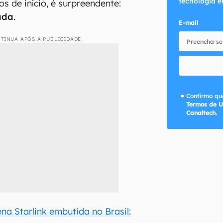
tecnologia e
s de início, é surpreendente:
ada
.
E-mail
TINUA APÓS A PUBLICIDADE
Confirmo que
Termos de U
Canaltech.
na Starlink embutida no Brasil: