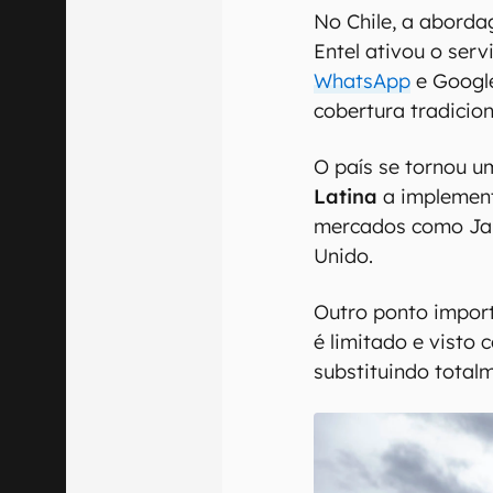
No Chile, a abord
Entel ativou o ser
WhatsApp
e Google
cobertura tradicion
O país se tornou u
Latina
a implement
mercados como Jap
Unido.
Outro ponto import
é limitado e visto
substituindo total