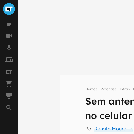
Home
Matérias
Infra
Sem antena
Seu res
no celular
Assine a newsle
mão.
Por
Renato Moura Jr.