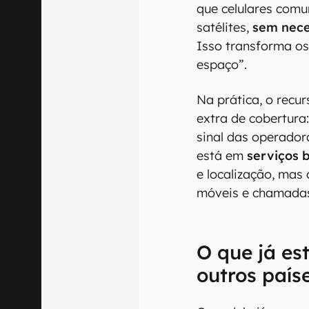
que celulares com
satélites,
sem nece
Isso transforma os 
espaço”.
Na prática, o rec
extra de cobertura
sinal das operadora
está em
serviços 
e localização, mas
móveis e chamadas
O que já e
outros país