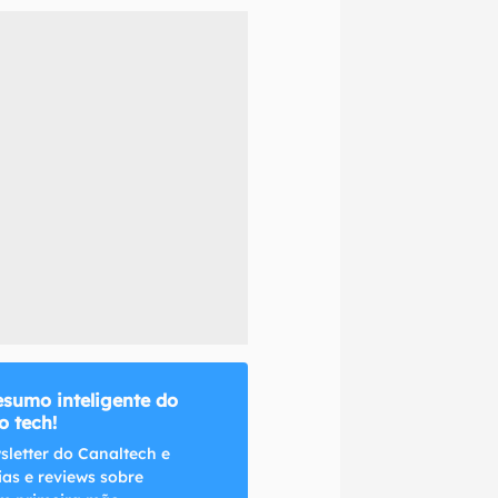
naltech.
esumo inteligente do
 tech!
sletter do Canaltech e
ias e reviews sobre