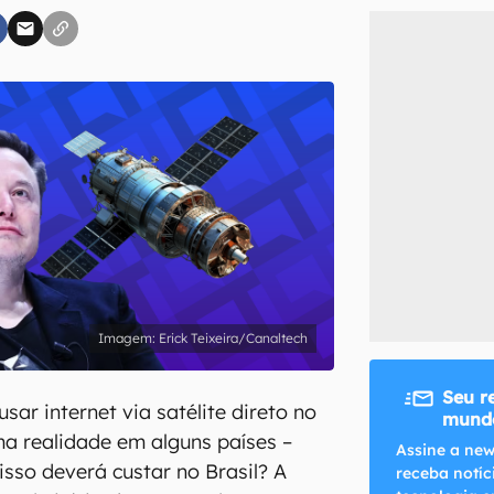
inscreva-se
li, aceito e concordo com os
Termos de Uso e Política de Privacidade do Ca
Erick Teixeira/Canaltech
Seu r
usar internet via satélite direto no
mundo
a realidade em alguns países –
Assine a new
isso deverá custar no Brasil? A
receba notíc