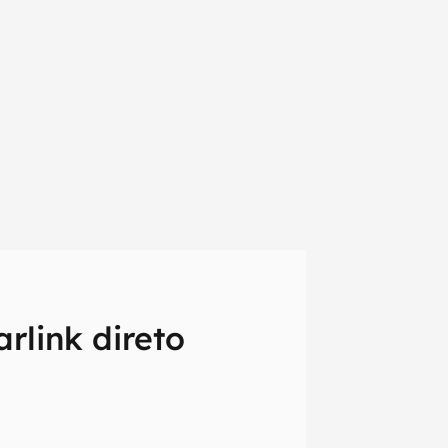
rlink direto
em primeira