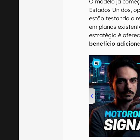
O modelo já começa
Estados Unidos, op
estão testando o r
em planos existent
estratégia é ofere
benefício adiciona
00:00
/
20:46