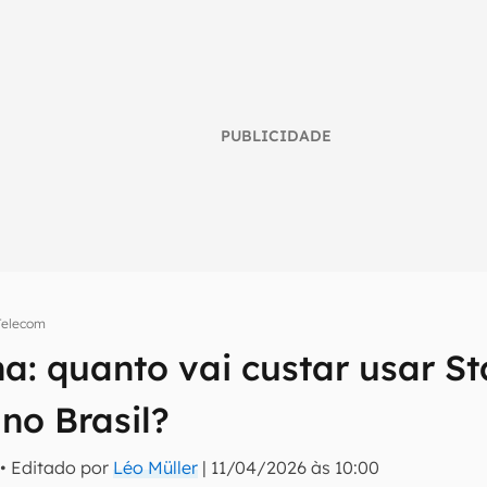
PUBLICIDADE
Telecom
: quanto vai custar usar Sta
umo inteligente do mundo tech!
 no Brasil?
tter do Canaltech e receba notícias e reviews sobre tecnologia 
• Editado por
Léo Müller
|
11/04/2026 às 10:00