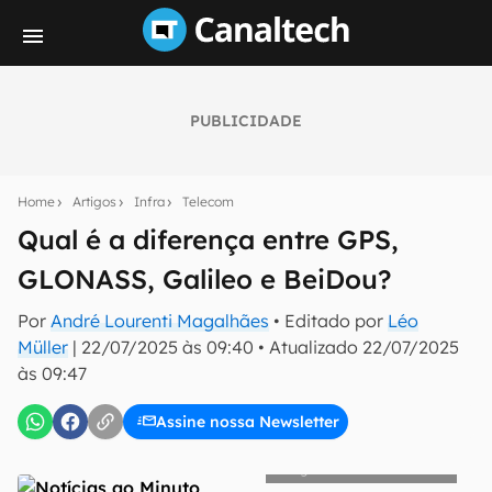
PUBLICIDADE
Seu resumo inteligente do mundo tech!
Assine a newsletter do Canaltech e receba
Home
Artigos
Infra
Telecom
notícias e reviews sobre tecnologia em primeira
mão.
Qual é a diferença entre GPS,
GLONASS, Galileo e BeiDou?
E-mail
Por
André Lourenti Magalhães
• Editado por
Léo
Müller
|
22/07/2025 às 09:40
•
Atualizado
22/07/2025
às 09:47
inscreva-se
Assine nossa Newsletter
Confirmo que li, aceito e concordo com os
Termos de
Uso e Política de Privacidade do Canaltech.
Notícias ao Minuto