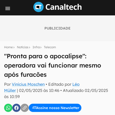
PUBLICIDADE
Seu resumo inteligente do mundo tech!
Assine a newsletter do Canaltech e receba
Home
Notícias
Infra
Telecom
notícias e reviews sobre tecnologia em primeira
mão.
"Pronta para o apocalipse":
operadora vai funcionar mesmo
E-mail
após furacões
Por
Vinícius Moschen
• Editado por
Léo
inscreva-se
Müller
|
02/05/2025 às 10:46
•
Atualizado
02/05/2025
às 10:59
Confirmo que li, aceito e concordo com os
Termos de
Uso e Política de Privacidade do Canaltech.
Assine nossa Newsletter