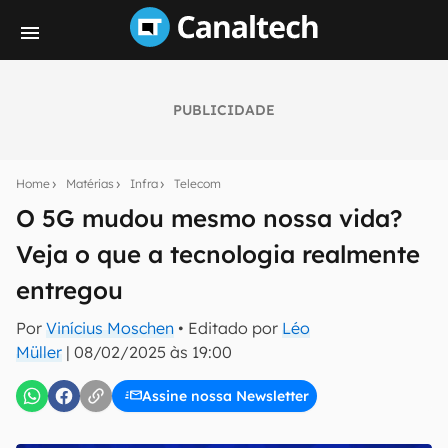
PUBLICIDADE
Seu resumo inteligente do mundo tech!
Assine a newsletter do Canaltech e receba
Home
Matérias
Infra
Telecom
notícias e reviews sobre tecnologia em primeira
mão.
O 5G mudou mesmo nossa vida?
Veja o que a tecnologia realmente
E-mail
entregou
Por
Vinícius Moschen
• Editado por
Léo
inscreva-se
Müller
|
08/02/2025 às 19:00
Assine nossa Newsletter
Confirmo que li, aceito e concordo com os
Termos de
Uso e Política de Privacidade do Canaltech.