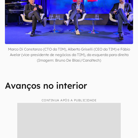
mais rápida
, com aumento de 30% na cobertura
e de 40% na capacidade.
A investida também prevê um
avanço nas
conexões via 4G
.
Marco Di Constanzo (CTO da TIM), Alberto Griselli (CEO da TIM) e Fábio
Avelar (vice-presidente de negócios da TIM), da esquerda para direita
(Imagem: Bruno De Blasi/Canaltech)