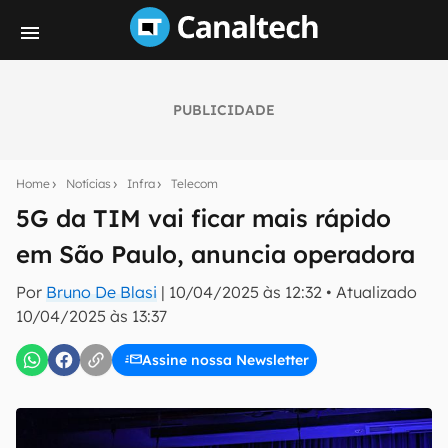
PUBLICIDADE
Seu resumo inteligente do mundo tech!
Assine a newsletter do Canaltech e receba
Home
Notícias
Infra
Telecom
notícias e reviews sobre tecnologia em primeira
mão.
5G da TIM vai ficar mais rápido
em São Paulo, anuncia operadora
E-mail
Por
Bruno De Blasi
|
10/04/2025 às 12:32
•
Atualizado
10/04/2025 às 13:37
inscreva-se
Assine nossa Newsletter
Confirmo que li, aceito e concordo com os
Termos de
Uso e Política de Privacidade do Canaltech.