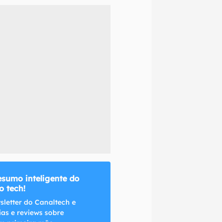
naltech.
esumo inteligente do
 tech!
sletter do Canaltech e
ias e reviews sobre