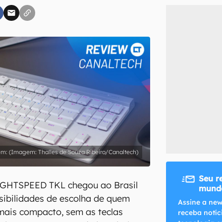
inscreva-se
li, aceito e concordo com os
Termos de Uso e Política de Privacidade do Ca
(Imagem: Thalles de Souza Ribeiro/Canaltech)
Seu r
IGHTSPEED TKL chegou ao Brasil
mundo
sibilidades de escolha de quem
Assine a new
mais compacto, sem as teclas
receba notíc