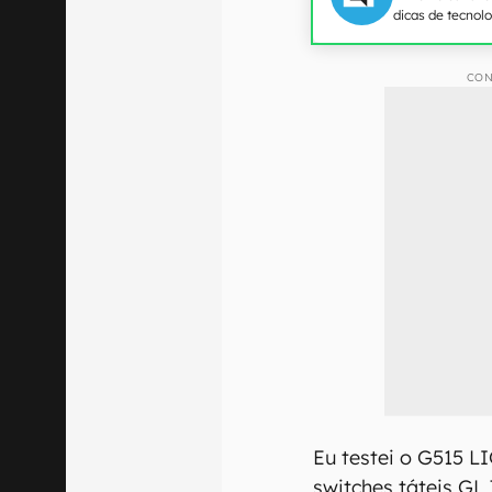
dicas de tecnol
CON
Eu testei o G515 
switches táteis GL 