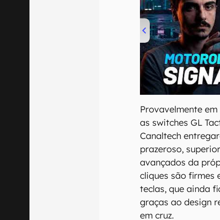
00:00
/
20:46
Provavelmente em v
as switches GL Tac
Canaltech entregar
prazeroso, superio
avançados da próp
cliques são firmes
teclas, que ainda 
graças ao design r
em cruz.