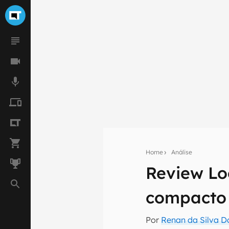
Home
Análise
Review Lo
Seu res
compacto
Assine a newsle
mão.
Por
Renan da Silva D