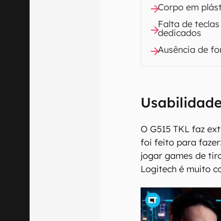
Corpo em plást
Falta de tecla
dedicados
Ausência de f
Usabilidad
O G515 TKL faz ex
foi feito para faze
jogar games de tiro
Logitech é muito c