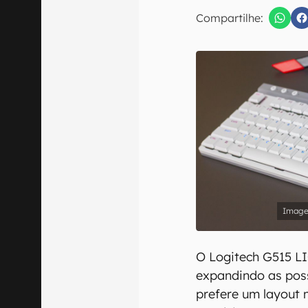
E-mail
Compartilhe:
Confirmo que 
O Logitech G515 L
expandindo as pos
prefere um layout 