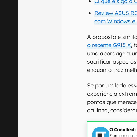
Clique e siga o
Review ASUS ROG
com Windows e 
A proposta é simil
o recente G915 X
, 
uma abordagem um
sacrificar aspecto
enquanto traz melh
Se por um lado es
experiência extrem
pontos que merece
da linha, consider
O Canaltech
Entre no canal 