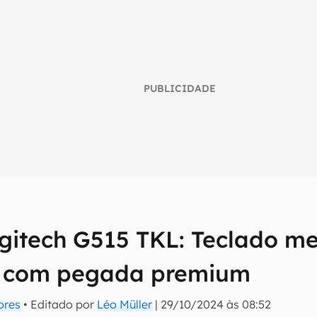
PUBLICIDADE
gitech G515 TKL: Teclado m
umo inteligente do mundo tech!
 com pegada premium
tter do Canaltech e receba notícias e reviews sobre tecnologia 
ores
• Editado por
Léo Müller
|
29/10/2024 às 08:52