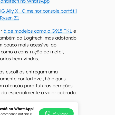
 Canaltech no WhatsApp
 Ally X | O melhor console portátil
Ryzen Z1
ar
à de modelos como o G915 TKL
e
também da Logitech, mas adotando
 pouco mais acessível ao
s como a construção de metal,
orias bem-vindas.
sas escolhas entregam uma
amente confortável, há alguns
m atenção para futuras gerações
ando especialmente o valor cobrado.
 está no WhatsApp!
WhatsApp
e acompanhe notícias e