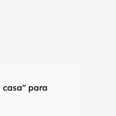
m casa" para
em primeira