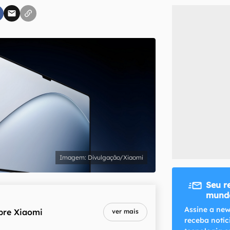
inscreva-se
li, aceito e concordo com os
Termos de Uso e Política de Privacidade do Ca
Divulgação/Xiaomi
Seu r
mundo
Assine a new
bre
Xiaomi
ver mais
receba notíc