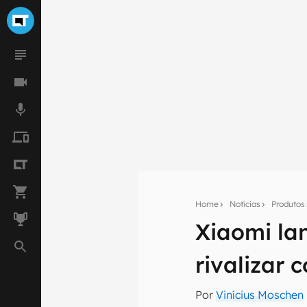
Home
Notícias
Produtos
Xiaomi lan
Seu res
rivaliza
Assine a newsle
mão.
Por
Vinícius Moschen