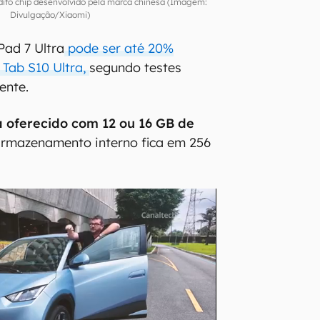
édito chip desenvolvido pela marca chinesa (Imagem:
Divulgação/Xiaomi)
ad 7 Ultra
pode ser até 20%
 Tab S10 Ultra,
segundo testes
mente.
á oferecido com 12 ou 16 GB de
rmazenamento interno fica em 256