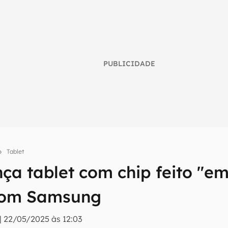
PUBLICIDADE
Tablet
ça tablet com chip feito "e
umo inteligente do mundo tech!
r com Samsung
tter do Canaltech e receba notícias e reviews sobre tecnologia 
|
22/05/2025 às 12:03