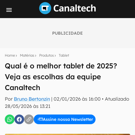
PUBLICIDADE
Seu resumo inteligente do mundo tech!
Assine a newsletter do Canaltech e receba
Home
Matérias
Produtos
Tablet
notícias e reviews sobre tecnologia em primeira
mão.
Qual é o melhor tablet de 2025?
Veja as escolhas da equipe
E-mail
Canaltech
Por
Bruno Bertonzin
|
02/01/2026 às 16:00
•
Atualizado
inscreva-se
28/05/2026 às 13:21
Assine nossa Newsletter
Confirmo que li, aceito e concordo com os
Termos de
Uso e Política de Privacidade do Canaltech.