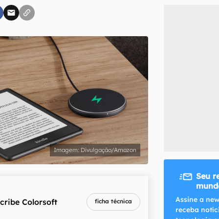
inscreva-se
li, aceito e concordo com os
Termos de Uso e Política de Privacidade do Ca
Divulgação/Amazon
Seu r
mundo
Assine a new
cribe Colorsoft
ficha técnica
receba notíc