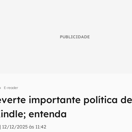
PUBLICIDADE
E-reader
verte importante política d
umo inteligente do mundo tech!
Kindle; entenda
tter do Canaltech e receba notícias e reviews sobre tecnologia 
|
12/12/2025 às 11:42