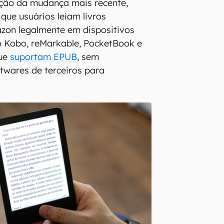
ão da mudança mais recente,
que usuários leiam livros
on legalmente em dispositivos
o Kobo, reMarkable, PocketBook e
que
suportam EPUB
, sem
twares de terceiros para