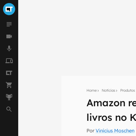
Home
Notícias
Produtos
Amazon re
Seu res
livros no 
Assine a newsle
mão.
Por
Vinícius Moschen