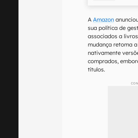
A
Amazon
anunciou
sua política de ges
associados a livros
mudança retoma a 
nativamente versõ
comprados, embora 
títulos.
CON