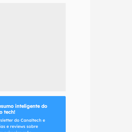
naltech.
esumo inteligente do
 tech!
sletter do Canaltech e
ias e reviews sobre