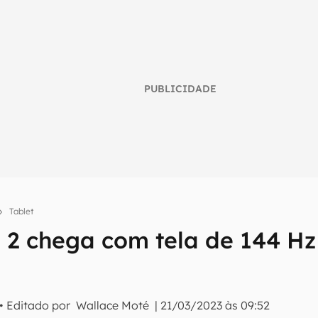
PUBLICIDADE
Tablet
2 chega com tela de 144 Hz
umo inteligente do mundo tech!
tter do Canaltech e receba notícias e reviews sobre tecnologia 
• Editado por
Wallace Moté
|
21/03/2023 às 09:52