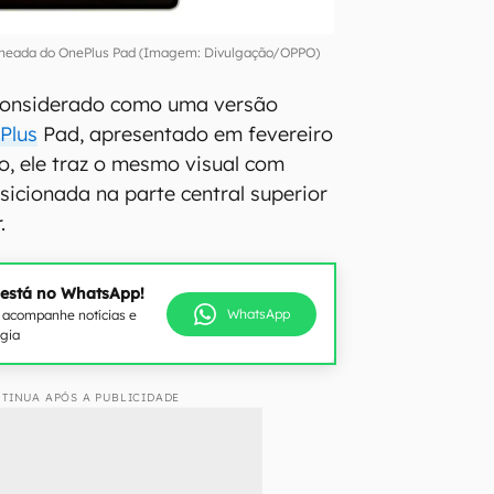
omeada do OnePlus Pad (Imagem: Divulgação/OPPO)
 considerado como uma versão
Plus
Pad, apresentado em fevereiro
so, ele traz o mesmo visual com
sicionada na parte central superior
.
 está no WhatsApp!
WhatsApp
e acompanhe notícias e
ogia
TINUA APÓS A PUBLICIDADE