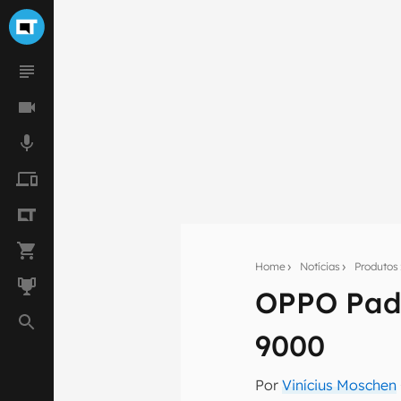
Home
Notícias
Produtos
OPPO Pad 
Seu res
9000
Assine a newsle
mão.
Por
Vinícius Moschen