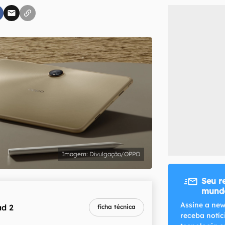
inscreva-se
li, aceito e concordo com os
Termos de Uso e Política de Privacidade do Ca
Divulgação/OPPO
Seu r
mundo
Assine a new
d 2
ficha técnica
receba notíc