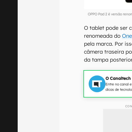
OPPO Pad 2 é versão ren
O tablet pode ser
renomeada do
One
pela marca. Por is
câmera traseira po
da tampa posterior
O Canaltech
Entre no canal 
dicas de tecnol
CON