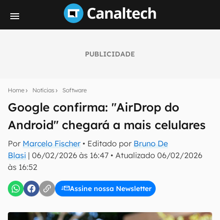
PUBLICIDADE
Seu resumo inteligente do mundo tech!
Assine a newsletter do Canaltech e receba
Home
Notícias
Software
notícias e reviews sobre tecnologia em primeira
mão.
Google confirma: "AirDrop do
Android" chegará a mais celulares
E-mail
Por
Marcelo Fischer
• Editado por
Bruno De
Blasi
|
06/02/2026 às 16:47
•
Atualizado
06/02/2026
às 16:52
inscreva-se
Assine nossa Newsletter
Confirmo que li, aceito e concordo com os
Termos de
Uso e Política de Privacidade do Canaltech.