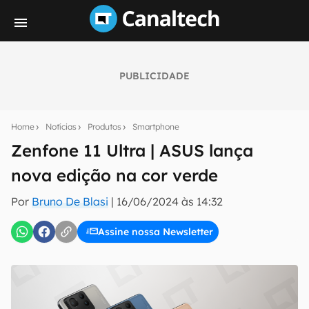
PUBLICIDADE
Seu resumo inteligente do mundo tech!
Assine a newsletter do Canaltech e receba
Home
Notícias
Produtos
Smartphone
notícias e reviews sobre tecnologia em primeira
mão.
Zenfone 11 Ultra | ASUS lança
nova edição na cor verde
E-mail
Por
Bruno De Blasi
|
16/06/2024 às 14:32
Assine nossa Newsletter
inscreva-se
Confirmo que li, aceito e concordo com os
Termos de
Uso e Política de Privacidade do Canaltech.