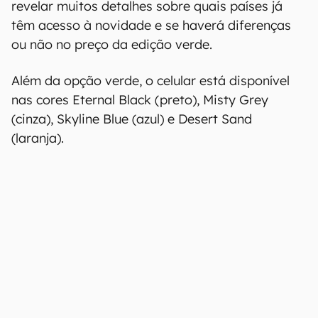
Com a mudança, os consumidores podem
adquirir o telefone com a parte de trás verde
clara. O modelo também traz a cor no módulo de
câmeras, ao contrário das demais alternativas,
que mantém a base preta mesmo quando a
tonalidade da traseira é mais clara.
Nas publicações, a ASUS apenas informou que a
cor “faz parte da família Zenfone 11”, sem
revelar muitos detalhes sobre quais países já
têm acesso à novidade e se haverá diferenças
ou não no preço da edição verde.
Além da opção verde, o celular está disponível
nas cores Eternal Black (preto), Misty Grey
(cinza), Skyline Blue (azul) e Desert Sand
(laranja).