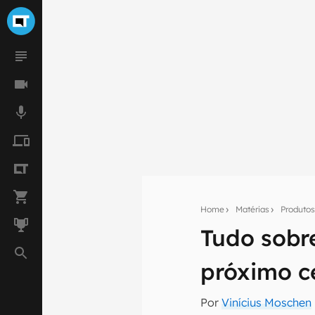
Home
Matérias
Produto
Tudo sobr
Seu res
próximo c
Assine a newsle
mão.
Por
Vinícius Moschen