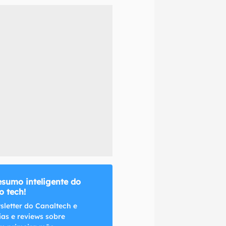
naltech.
esumo inteligente do
 tech!
sletter do Canaltech e
ias e reviews sobre