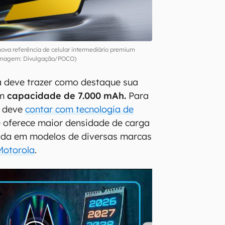
ova referência de celular intermediário premium
Imagem: Divulgação/POCO)
a deve trazer como destaque sua
om
capacidade de 7.000 mAh.
Para
, deve
contar com tecnologia de
 oferece maior densidade de carga
izada em modelos de diversas marcas
Motorola
.