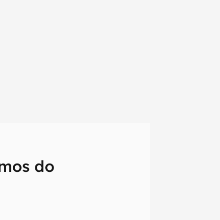
emos do
em primeira