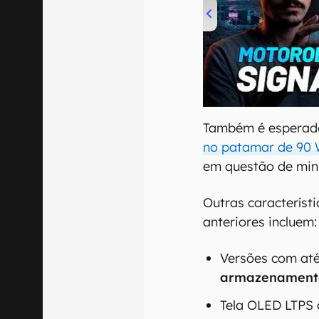
00:00
/
20:46
Também é esperad
no patamar de 90 
em questão de min
Outras característ
anteriores incluem
Versões com at
armazenamento
Tela OLED LTPS 