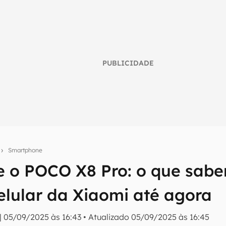
PUBLICIDADE
s
Smartphone
e o POCO X8 Pro: o que sab
umo inteligente do mundo tech!
elular da Xiaomi até agora
tter do Canaltech e receba notícias e reviews sobre tecnologia 
|
05/09/2025 às 16:43
•
Atualizado
05/09/2025 às 16:45