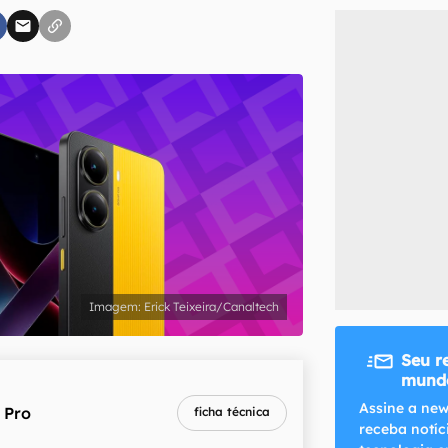
inscreva-se
li, aceito e concordo com os
Termos de Uso e Política de Privacidade do Ca
Erick Teixeira/Canaltech
Seu r
mundo
Assine a new
 Pro
ficha técnica
receba notíc