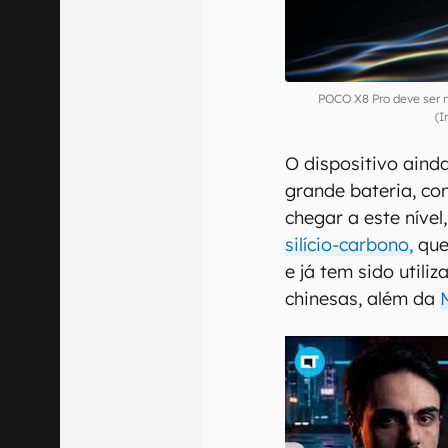
POCO X8 Pro deve ser n
(
O dispositivo aind
grande bateria, c
chegar a este nível
silício-carbono,
que
e já tem sido util
chinesas, além da