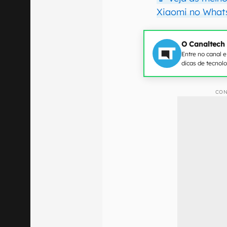
Xiaomi no What
O Canaltech
Entre no canal 
dicas de tecnol
CON