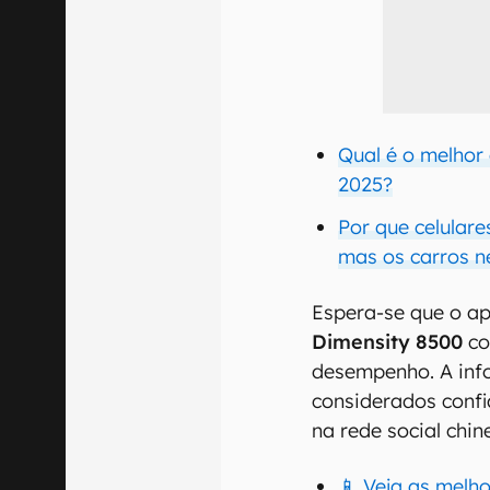
Qual é o melhor
2025?
Por que celulare
mas os carros n
Espera-se que o ap
Dimensity 8500
co
desempenho. A info
considerados conf
na rede social chi
📱 Veja as melh