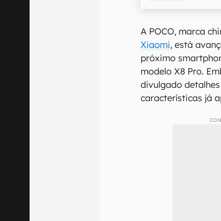
A POCO, marca chi
Xiaomi
, está avan
próximo smartphon
modelo X8 Pro. Em
divulgado detalhes 
características já
CON