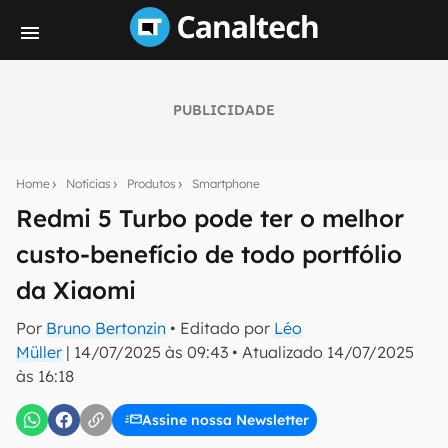
PUBLICIDADE
Seu resumo inteligente do mundo tech!
Assine a newsletter do Canaltech e receba
Home
Notícias
Produtos
Smartphone
notícias e reviews sobre tecnologia em primeira
mão.
Redmi 5 Turbo pode ter o melhor
custo-benefício de todo portfólio
E-mail
da Xiaomi
Por
Bruno Bertonzin
• Editado por
Léo
inscreva-se
Müller
|
14/07/2025 às 09:43
•
Atualizado
14/07/2025
às 16:18
Confirmo que li, aceito e concordo com os
Termos de
Uso e Política de Privacidade do Canaltech.
Assine nossa Newsletter