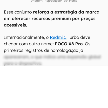
(Imagem: Reprodução/Tech Home)
Esse conjunto
reforça a estratégia da marca
em oferecer recursos premium por preços
acessíveis.
Internacionalmente, o
Redmi 5
Turbo deve
chegar com outro nome
: POCO X8 Pro
. Os
primeiros registros de homologação já
apareceram, o que indica uma expansão global
para o dispositivo.
CONTINUA APÓS A PUBLICIDADE