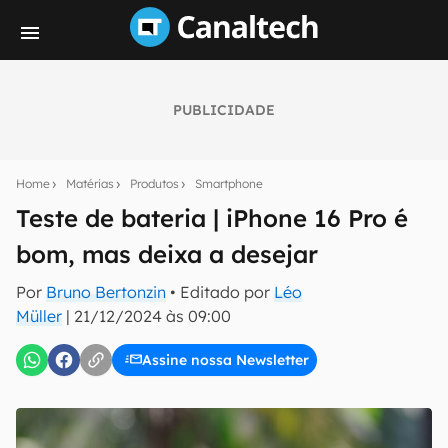
PUBLICIDADE
Seu resumo inteligente do mundo tech!
Assine a newsletter do Canaltech e receba
Home
Matérias
Produtos
Smartphone
notícias e reviews sobre tecnologia em primeira
mão.
Teste de bateria | iPhone 16 Pro é
bom, mas deixa a desejar
E-mail
Por
Bruno Bertonzin
• Editado por
Léo
Müller
|
21/12/2024 às 09:00
inscreva-se
Assine nossa Newsletter
Confirmo que li, aceito e concordo com os
Termos de
Uso e Política de Privacidade do Canaltech.