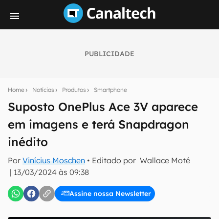
PUBLICIDADE
Seu resumo inteligente do mundo tech!
Assine a newsletter do Canaltech e receba
Home
Notícias
Produtos
Smartphone
notícias e reviews sobre tecnologia em primeira
mão.
Suposto OnePlus Ace 3V aparece
em imagens e terá Snapdragon
E-mail
inédito
Por
Vinícius Moschen
• Editado por
Wallace Moté
inscreva-se
|
13/03/2024 às 09:38
Assine nossa Newsletter
Confirmo que li, aceito e concordo com os
Termos de
Uso e Política de Privacidade do Canaltech.