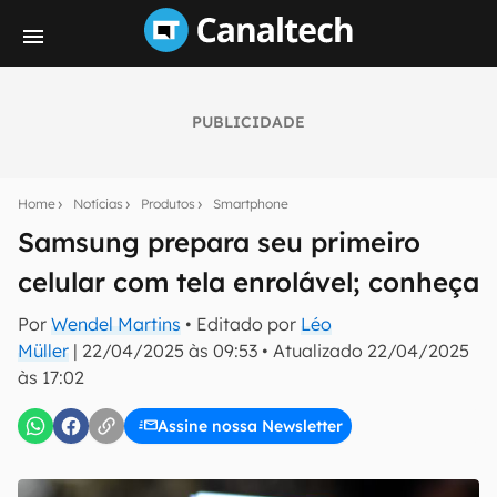
PUBLICIDADE
Seu resumo inteligente do mundo tech!
Assine a newsletter do Canaltech e receba
Home
Notícias
Produtos
Smartphone
notícias e reviews sobre tecnologia em primeira
mão.
Samsung prepara seu primeiro
celular com tela enrolável; conheça
E-mail
Por
Wendel Martins
• Editado por
Léo
Müller
|
22/04/2025 às 09:53
•
Atualizado
22/04/2025
às 17:02
inscreva-se
Assine nossa Newsletter
Confirmo que li, aceito e concordo com os
Termos de
Uso e Política de Privacidade do Canaltech.