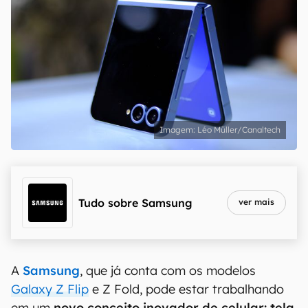
Léo Müller/Canaltech
Tudo sobre
Samsung
ver mais
A
Samsung
, que já conta com os modelos
Galaxy Z Flip
e Z Fold, pode estar trabalhando
em um
novo conceito inovador de celular: tela