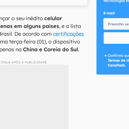
tecnologia e
E-mail
nçar o seu inédito
celular
penas em alguns países
, e a lista
 Brasil. De acordo com
certificações
ma terça-feira (01), o dispositivo
apenas na
China e Coreia do Sul
.
Confirmo que
Termos de U
TINUA APÓS A PUBLICIDADE
Canaltech.