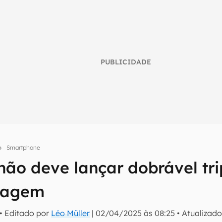
PUBLICIDADE
Smartphone
o deve lançar dobrável trip
umo inteligente do mundo tech!
stagem
tter do Canaltech e receba notícias e reviews sobre tecnologia 
• Editado por
Léo Müller
|
02/04/2025 às 08:25
•
Atualizad