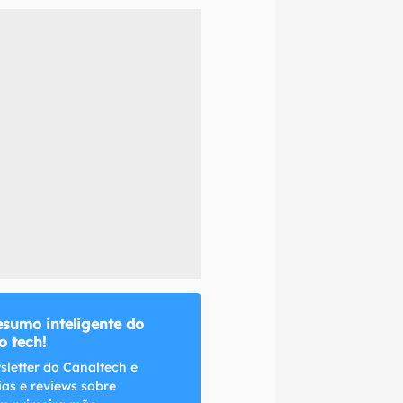
naltech.
esumo inteligente do
 tech!
sletter do Canaltech e
ias e reviews sobre