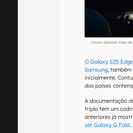
Celular dobrável triplo 
O Galaxy S25 Edge, 
Samsung,
também p
inicialmente. Contu
dos países contem
A documentação do
triplo tem um codi
anteriores já mos
ser Galaxy G Fold.