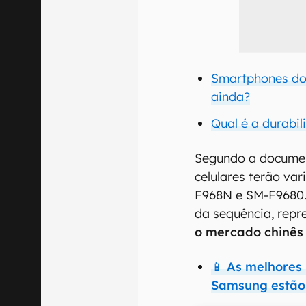
Smartphones do
ainda?
Qual é a durabil
Segundo a documen
celulares terão va
F968N e SM-F9680. 
da sequência, rep
o mercado chinês
📱 As melhores
Samsung estão