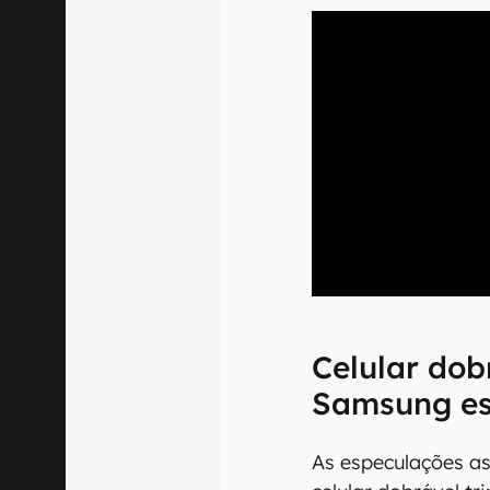
00:00
/
20:46
Celular dob
Samsung es
As especulações a