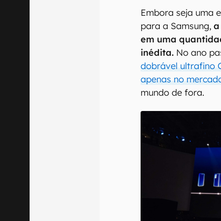
Embora seja uma es
para a Samsung,
a
em uma quantidad
inédita.
No ano pa
dobrável ultrafino 
apenas no mercado
mundo de fora.