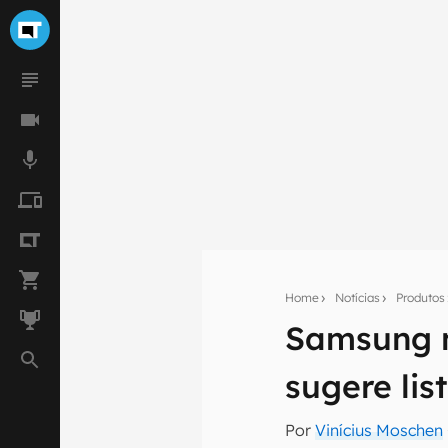
Home
Notícias
Produtos
Samsung nã
Seu res
sugere li
Assine a newsle
mão.
Por
Vinícius Moschen