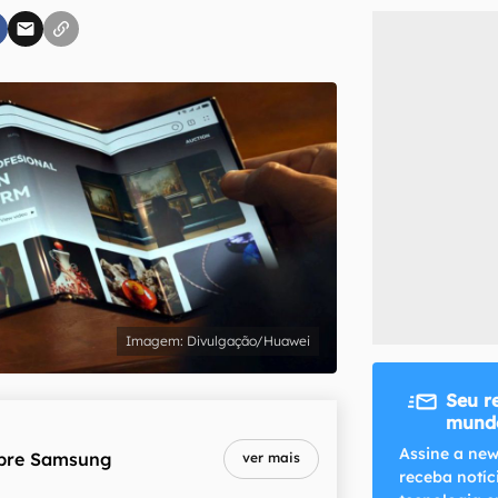
inscreva-se
li, aceito e concordo com os
Termos de Uso e Política de Privacidade do Ca
Divulgação/Huawei
Seu r
mundo
Assine a new
bre
Samsung
ver mais
receba notíc