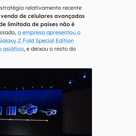
tratégia relativamente recente
 venda de celulares avançados
e limitada de países não é
ssado,
a empresa apresentou o
Galaxy Z Fold Special Edition
 asiático
, e deixou o resto do