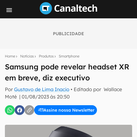
PUBLICIDADE
Seu resumo inteligente do mundo tech!
Assine a newsletter do Canaltech e receba
Home
Notícias
Produtos
Smartphone
notícias e reviews sobre tecnologia em primeira
mão.
Samsung pode revelar headset XR
em breve, diz executivo
E-mail
Por
Gustavo de Lima Inacio
• Editado por
Wallace
Moté
|
01/08/2023 às 20:50
inscreva-se
Assine nossa Newsletter
Confirmo que li, aceito e concordo com os
Termos de
Uso e Política de Privacidade do Canaltech.