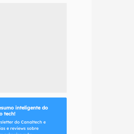
naltech.
esumo inteligente do
 tech!
sletter do Canaltech e
ias e reviews sobre