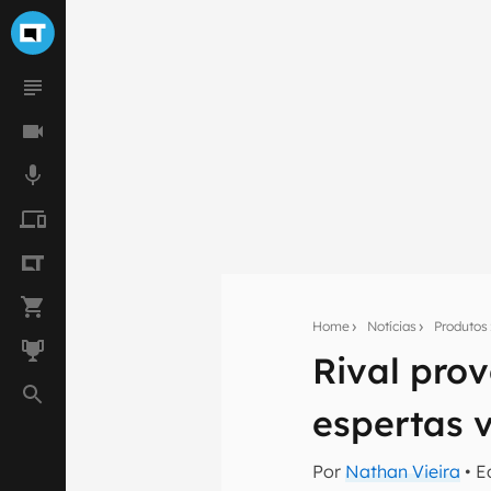
Home
Notícias
Produtos
Rival pro
Seu res
espertas 
Assine a newsle
mão.
Por
Nathan Vieira
• E