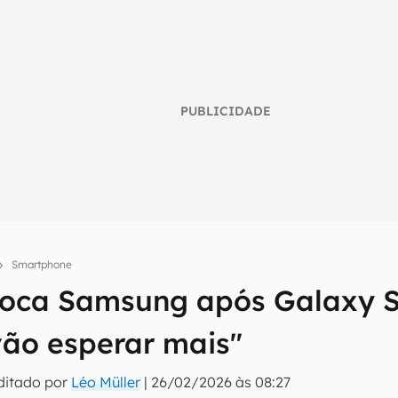
PUBLICIDADE
Smartphone
voca Samsung após Galaxy S
umo inteligente do mundo tech!
vão esperar mais"
tter do Canaltech e receba notícias e reviews sobre tecnologia 
ditado por
Léo Müller
|
26/02/2026 às 08:27