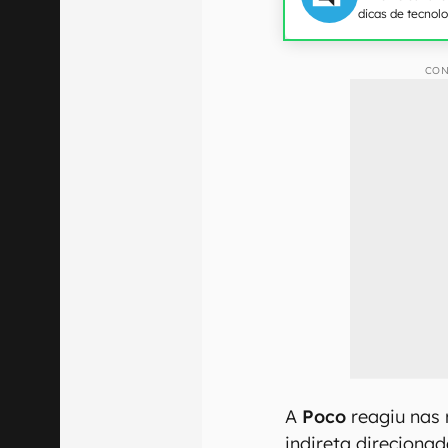
dicas de tecnol
CON
A
Poco
reagiu nas
indireta direciona