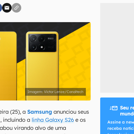
inscreva-se
li, aceito e concordo com os
Termos de Uso e Política de Privacidade do Ca
Victor Lenze/Canaltech
Seu r
ira (25), a
Samsung
anunciou seus
mundo
 incluindo a
linha Galaxy S26
e os
Assine a new
cabou virando alvo de uma
receba notíc