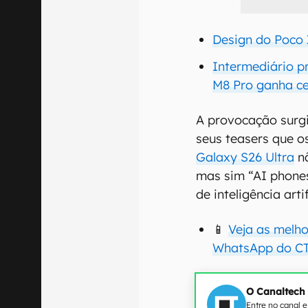
Design do Poco 
Intermediário p
M8 Pro ganha ce
A provocação surg
seus teasers que 
Galaxy S26 Ultra
nã
mas sim “AI phones
de inteligência artif
📱
Veja as melh
WhatsApp do CT
O Canaltech
Entre no canal 