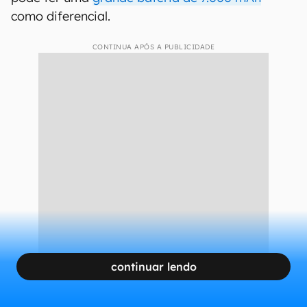
para a China,
G para o mercado global
e I
para a Índia.
Poco X8 Pro pode ter grande
bateria
De acordo com os rumores publicados, o X8 Pro
pode ter uma
grande bateria de 7.000 mAh
como diferencial.
CONTINUA APÓS A PUBLICIDADE