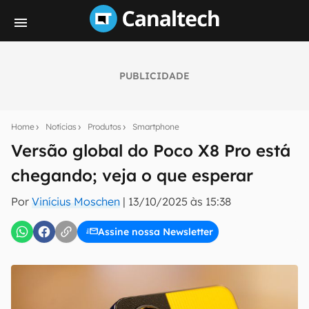
PUBLICIDADE
Seu resumo inteligente do mundo tech!
Assine a newsletter do Canaltech e receba
Home
Notícias
Produtos
Smartphone
notícias e reviews sobre tecnologia em primeira
mão.
Versão global do Poco X8 Pro está
chegando; veja o que esperar
E-mail
Por
Vinícius Moschen
|
13/10/2025 às 15:38
Assine nossa Newsletter
inscreva-se
Confirmo que li, aceito e concordo com os
Termos de
Uso e Política de Privacidade do Canaltech.